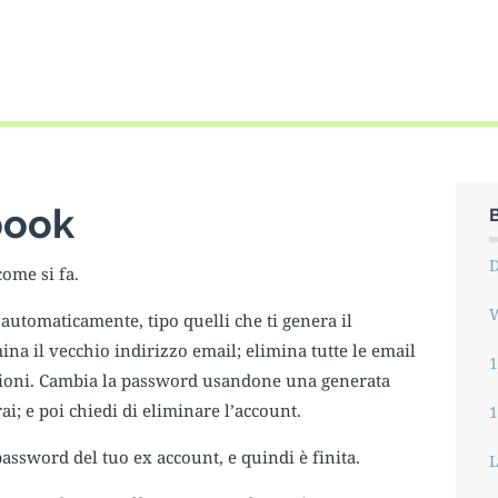
book
ome si fa.
W
automaticamente, tipo quelli che ti genera il
na il vecchio indirizzo email; elimina tutte le email
1
azioni. Cambia la password usandone una generata
i; e poi chiedi di eliminare l’account.
assword del tuo ex account, e quindi è finita.
L