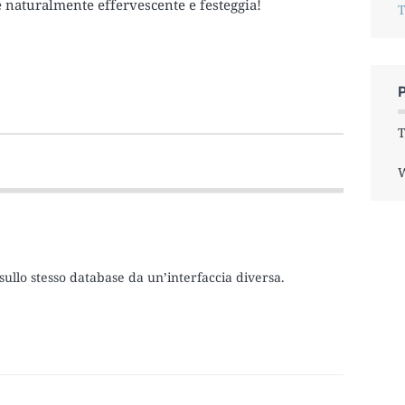
e naturalmente effervescente e festeggia!
T
T
W
sullo stesso database da un’interfaccia diversa.